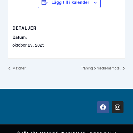
Lägg till i kalender
DETALJER
Datum:
oktober 29, 2025
Matcher!
Träning o medlemsmöte.
F
I
a
n
c
s
e
t
b
a