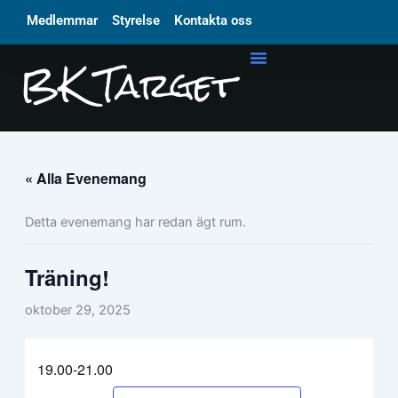
Hoppa
Medlemmar
Styrelse
Kontakta oss
till
innehåll
« Alla Evenemang
Detta evenemang har redan ägt rum.
Träning!
oktober 29, 2025
19.00-21.00