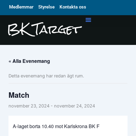
Hoppa
Medlemmar
Styrelse
Kontakta oss
till
innehåll
« Alla Evenemang
Detta evenemang har redan ägt rum.
Match
november 23, 2024
-
november 24, 2024
A-laget borta 10.40 mot Karlskrona BK F