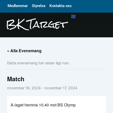
Hoppa
Medlemmar
Styrelse
Kontakta oss
till
innehåll
« Alla Evenemang
Detta evenemang har redan ägt rum.
Match
november 16, 2024
-
november 17, 2024
A-laget hemma 10.40 mot BS Olymp