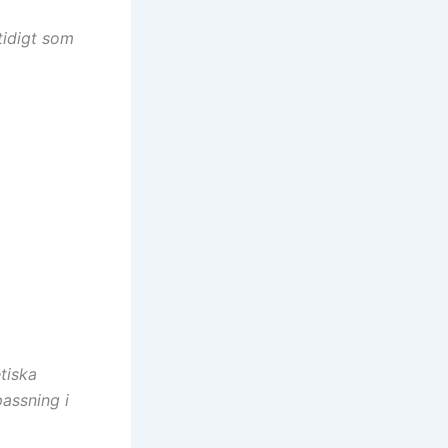
tidigt som
tiska
passning i