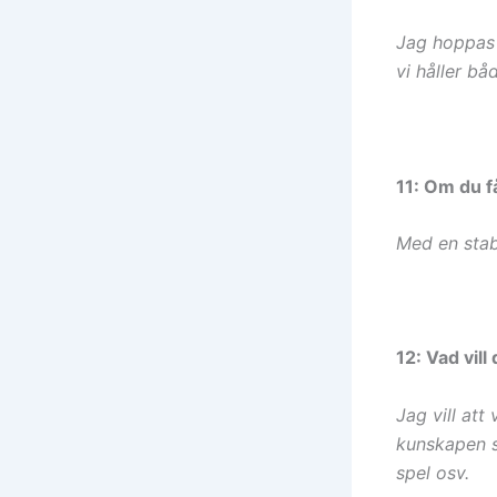
Jag hoppas a
vi håller b
11: Om du f
Med en stabi
12: Vad vil
Jag vill att
kunskapen so
spel osv.