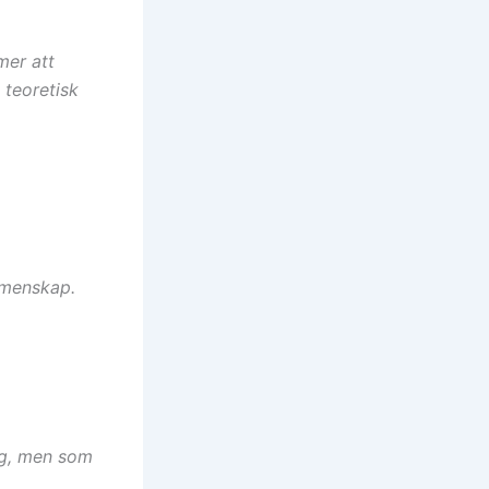
mer att
 teoretisk
emenskap.
ig, men som