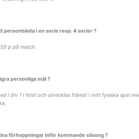
tt personbästa i en serie resp. 4 serier ?
855 p på match.
ågra personliga mål ?
d i div 1 i höst och utvecklas främst i mitt fysiska spel me
ka.
 dina förhoppningar inför kommande säsong ?