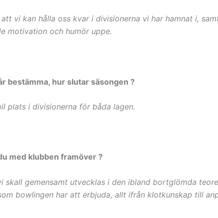
tt vi kan hålla oss kvar i divisionerna vi har hamnat i, sam
åde motivation och humör uppe.
år bestämma, hur slutar säsongen ?
l plats i divisionerna för båda lagen.
l du med klubben framöver ?
 vi skall gemensamt utvecklas i den ibland bortglömda teore
m bowlingen har att erbjuda, allt ifrån klotkunskap till an