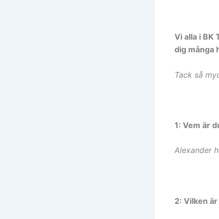
Vi alla i BK
dig många h
Tack så my
1: Vem är d
Alexander he
2: Vilken är