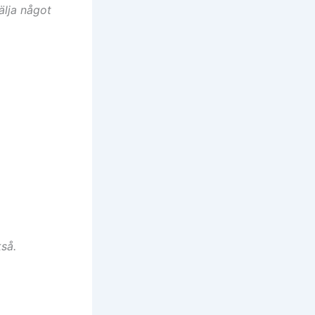
älja något
kså.