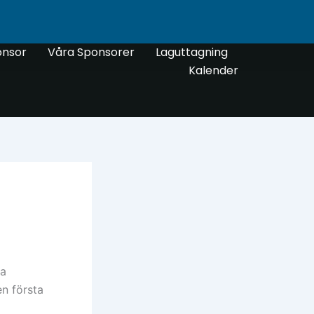
onsor
Våra Sponsorer
Laguttagning
Kalender
ya
n första