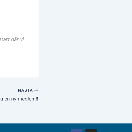
tart där vi
NÄSTA
u en ny medlem!!