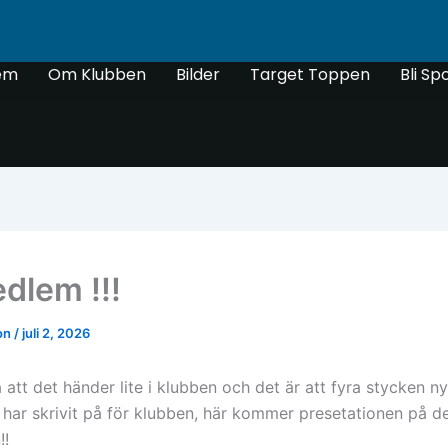
em
Om Klubben
Bilder
Target Toppen
Bli Sp
dlem !!!
son
/
juli 2, 2026
 att det händer lite i klubben och det är att fyra stycken n
ar skrivit på för klubben, här kommer presetationen på de
!