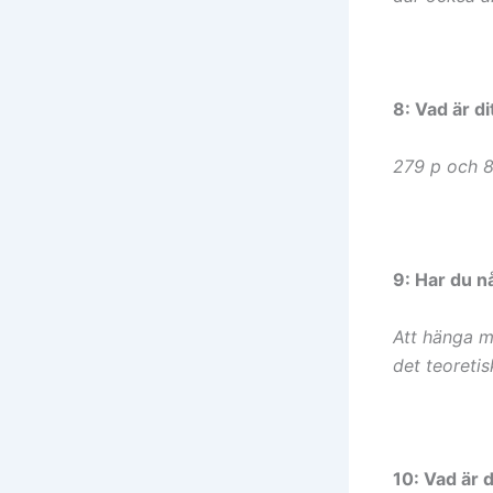
8: Vad är di
279 p och 
9: Har du n
Att hänga me
det teoretis
10: Vad är