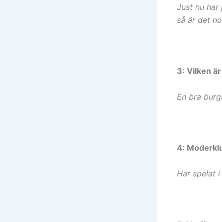
Just nu har 
så är det n
3: Vilken är
En bra burg
4: Moderklu
Har spelat i