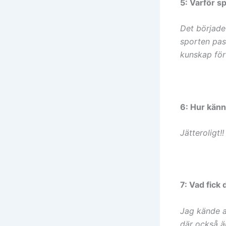
5: Varför s
Det började
sporten pas
kunskap för 
6: Hur känn
Jätteroligt
7: Vad fick 
Jag kände a
där också är