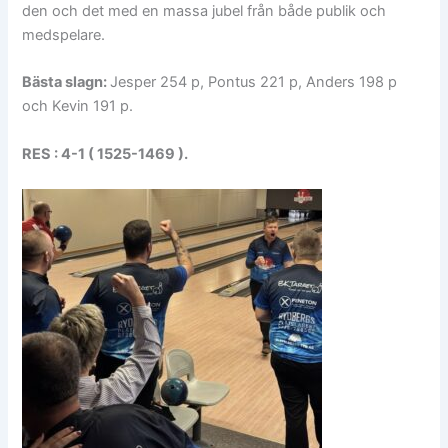
den och det med en massa jubel från både publik och
medspelare.
Bästa slagn:
Jesper 254 p, Pontus 221 p, Anders 198 p
och Kevin 191 p.
RES : 4-1 ( 1525-1469 ).