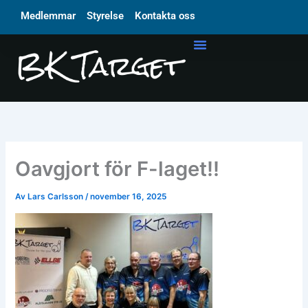
Hoppa
Medlemmar
Styrelse
Kontakta oss
till
innehåll
Oavgjort för F-laget!!
Av
Lars Carlsson
/
november 16, 2025