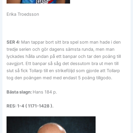
Erika Troedsson
SER 4:
Man tappar bort sitt bra spel som man hade i den
tredje serien och gör dagens sämsta runda, men man
lyckades hålla undan på ett banpar och tar den poäng till
oavgjort. Ett banpar så såg det dessutom bra ut men till
slut så fick Tollarp till en strikeföljd som gjorde att Tollarp
tog den poängen med med endast 5 poäng tillgodo.
Bästa slagn:
Hans 184 p.
RES: 1-4 ( 1171-1428 ).