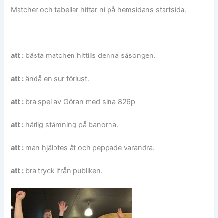
Matcher och tabeller hittar ni på hemsidans startsida.
att :
bästa matchen hittills denna säsongen.
att :
ändå en sur förlust.
att :
bra spel av Göran med sina 826p
att :
härlig stämning på banorna.
att :
man hjälptes åt och peppade varandra.
att :
bra tryck ifrån publiken.