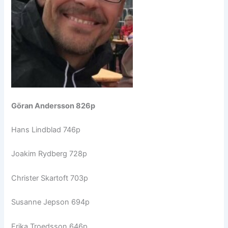
Göran Andersson 826p
Hans Lindblad 746p
Joakim Rydberg 728p
Christer Skartoft 703p
Susanne Jepson 694p
Erika Troedsson 646p