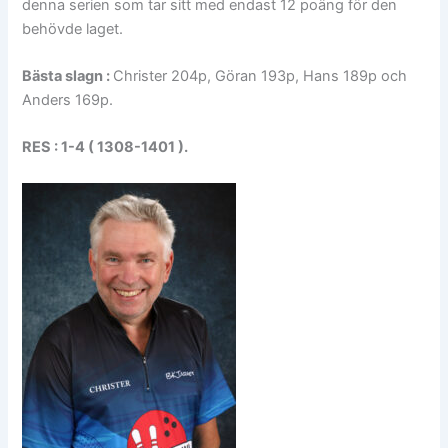
denna serien som tar sitt med endast 12 poäng för den
behövde laget.
Bästa slagn :
Christer 204p, Göran 193p, Hans 189p och
Anders 169p.
RES : 1-4 ( 1308-1401 ).