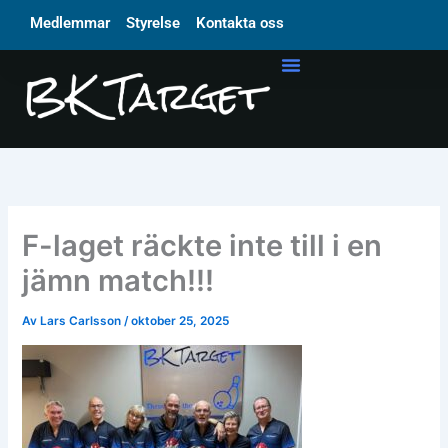
Hoppa
Medlemmar
Styrelse
Kontakta oss
till
innehåll
F-laget räckte inte till i en
jämn match!!!
Av
Lars Carlsson
/
oktober 25, 2025