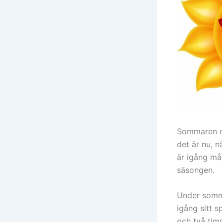
Sommaren na
det är nu, n
är igång må
säsongen.
Under somma
igång sitt s
och två tim