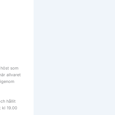
h höst som
är allvaret
g igenom
h hållit
 kl 19.00