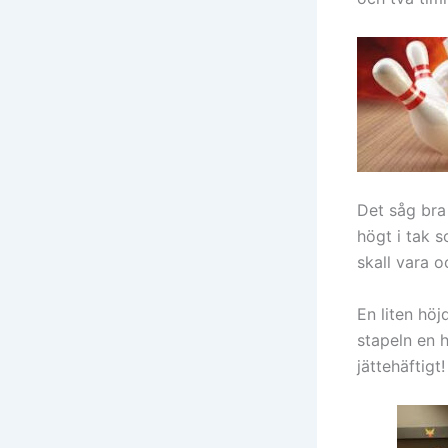
Det såg bra 
högt i tak s
skall vara 
En liten hö
stapeln en 
jättehäftigt!