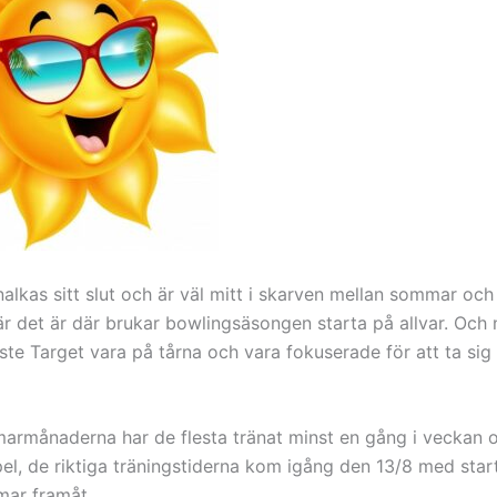
lkas sitt slut och är väl mitt i skarven mellan sommar oc
är det är där brukar bowlingsäsongen starta på allvar. Och n
ste Target vara på tårna och vara fokuserade för att ta si
rmånaderna har de flesta tränat minst en gång i veckan oc
pel, de riktiga träningstiderna kom igång den 13/8 med start
mar framåt.