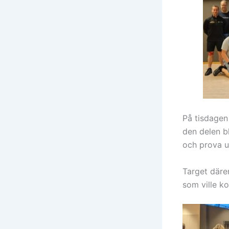
På tisdagen
den delen b
och prova ut
Target däre
som ville k