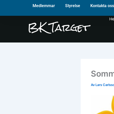
Hoppa
Medlemmar
Styrelse
Kontakta oss
till
innehåll
H
Somma
Av
Lars Carls