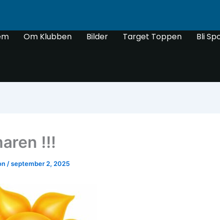
em
Om Klubben
Bilder
Target Toppen
Bli Sp
ren !!!
son
/
september 2, 2025