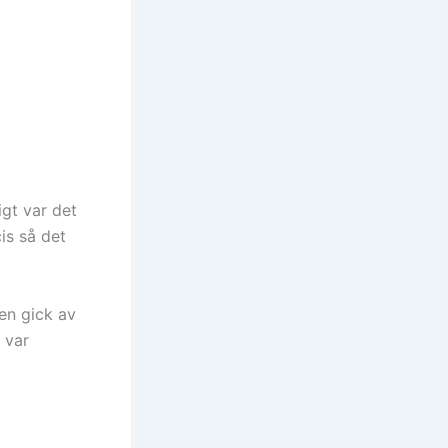
igt var det
is så det
sen gick av
 var