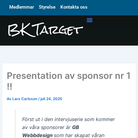
Hoppa
Medlemmar
Styrelse
Kontakta oss
till
innehåll
Presentation av sponsor nr 1
!!
Av
Lars Carlsson
/
juli 24, 2025
Först ut i den intervjuserie som kommer
av våra sponsorer är
GB
Webbdesign
som har skapat våran