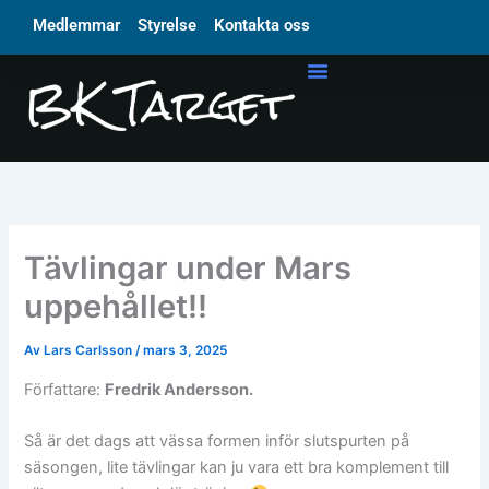
Hoppa
Medlemmar
Styrelse
Kontakta oss
till
innehåll
Tävlingar under Mars
uppehållet!!
Av
Lars Carlsson
/
mars 3, 2025
Författare:
Fredrik Andersson.
Så är det dags att vässa formen inför slutspurten på
säsongen, lite tävlingar kan ju vara ett bra komplement till