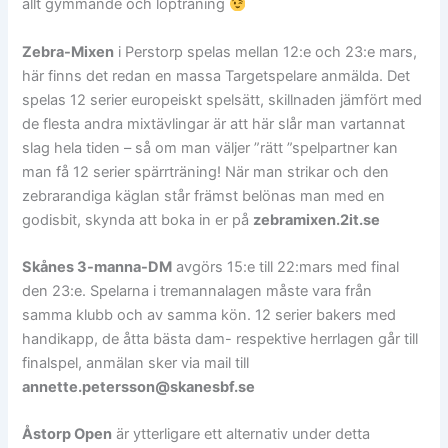
allt gymmande och löpträning
Zebra-Mixen
i Perstorp spelas mellan 12:e och 23:e mars,
här finns det redan en massa Targetspelare anmälda. Det
spelas 12 serier europeiskt spelsätt, skillnaden jämfört med
de flesta andra mixtävlingar är att här slår man vartannat
slag hela tiden – så om man väljer ”rätt ”spelpartner kan
man få 12 serier spärrträning! När man strikar och den
zebrarandiga käglan står främst belönas man med en
godisbit, skynda att boka in er på
zebramixen.2it.se
Skånes 3-manna-DM
avgörs 15:e till 22:mars med final
den 23:e. Spelarna i tremannalagen måste vara från
samma klubb och av samma kön. 12 serier bakers med
handikapp, de åtta bästa dam- respektive herrlagen går till
finalspel, anmälan sker via mail till
annette.petersson@skanesbf.se
Åstorp Open
är ytterligare ett alternativ under detta