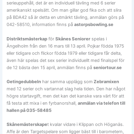
serieuppehåll, det är en individuell tävling med 6 serier
amerikanskt spelsätt. Om man gillar god fika och att slira
på BDA42 så är detta en utmärkt tävling, anmälan görs på
042-58510, information finns på
astorpsbowling.se
Distriktsmästerkap
för
Skånes Seniorer
spelas i
Ängelholm från den 16 mars till 13 april. Pojkar födda 1975
eller tidigare och flickor födda 1979 eller tidigare får delta,
även här spelas det sex serier individuellt med finalspel för
de 12 bästa den 15 april, anmälan finns på
seniortour.se
Getingedubbeln
har samma upplägg som
Zebramixen
med 12 serier och vartannat slag hela tiden. Den har något
högre startavgift, men det kan det kanske vara värt för att
få testa att mixa i en fyrbanorshall,
anmälan via telefon till
hallen på 035-58485
Skånemästerskape
t kvalar vidare i Klippan och Höganäs.
Affe är den Targetspelare som ligger bäst till i barometern,