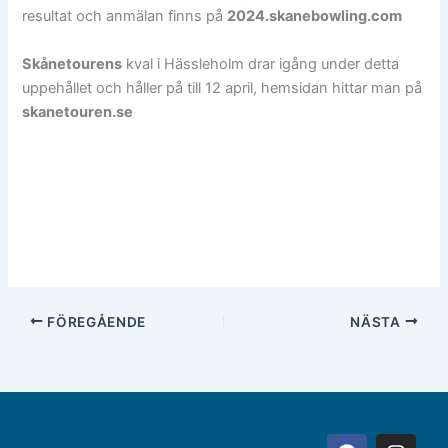
resultat och anmälan finns på
2024.skanebowling.com
Skånetourens
kval i Hässleholm drar igång under detta
uppehållet och håller på till 12 april, hemsidan hittar man på
skanetouren.se
FÖREGÅENDE
NÄSTA
F
I