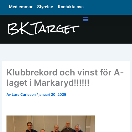
Hoppa
Medlemmar
Styrelse
Kontakta oss
till
innehåll
Klubbrekord och vinst för A-
laget i Markaryd!!!!!!
Av
Lars Carlsson
/
januari 20, 2025