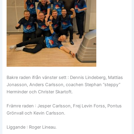
Bakre raden ifrån vänster sett : Dennis Lindeberg, Mattias
Jonasson, Anders Carlsson, coachen Stephan ”steppy”
Herminder och Christer Skartoft.
Främre raden : Jesper Carlsson, Frej Levin Forss, Pontus
Grönvall och Kevin Carlsson.
Liggande : Roger Lineau.