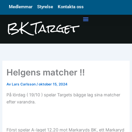
Hoppa
Medlemmar
Styrelse
Kontakta oss
till
innehåll
Helgens matcher !!
Av
Lars Carlsson
/
oktober 15, 2024
På lördag ( 19/10 ) spelar Targets bägge lag sina matcher
efter varandra.
Först spelar A-laget 12.20 mot Markaryds BK, ett Markaryd