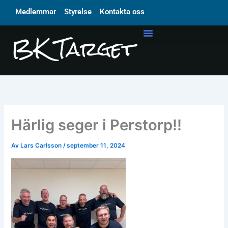
Hoppa
Medlemmar
Styrelse
Kontakta oss
till
innehåll
Härlig seger i Perstorp!!
Av
Lars Carlsson
/
september 11, 2024